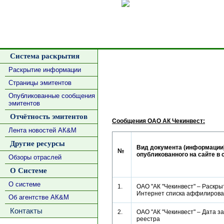
Сделать
Система раскрытия
Раскрытие информации
Страницы эмитентов
Опубликованные сообщения
эмитентов
Отчётность эмитентов
Сообщения ОАО АК Чекинвест:
Лента новостей АК&М
Другие ресурсы
Вид документа (информации)
№
опубликованного на сайте в 
Обзоры отраслей
О Системе
О системе
1.
ОАО "АК "Чекинвест" – Раскры
Интернет списка аффилиро
Об агентстве АК&М
Контакты
2.
ОАО "АК "Чекинвест" – Дата з
реестра