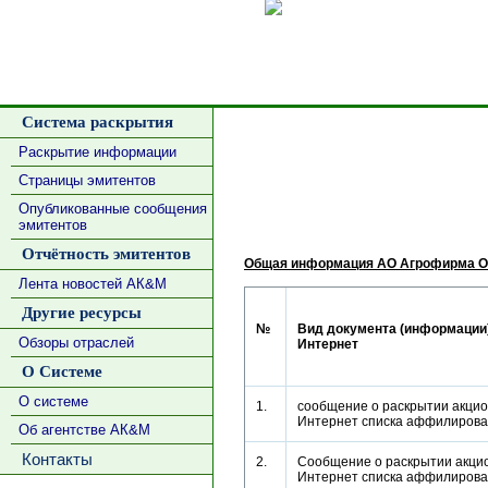
Сделать
Система раскрытия
Раскрытие информации
Страницы эмитентов
Опубликованные сообщения
эмитентов
Отчётность эмитентов
Общая информация АО Агрофирма О
Лента новостей АК&М
Другие ресурсы
№
Вид документа (информации),
Обзоры отраслей
Интернет
О Системе
О системе
1.
сообщение о раскрытии акцио
Интернет списка аффилиров
Об агентстве АК&М
Контакты
2.
Сообщение о раскрытии акци
Интернет списка аффилиров