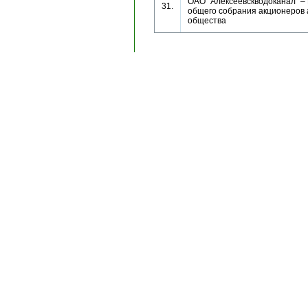
ОАО "Алексеевскводоканал" –
31.
общего собрания акционеров 
общества