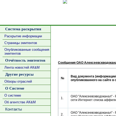
Сделать
Система раскрытия
Раскрытие информации
Страницы эмитентов
Опубликованные сообщения
эмитентов
Отчётность эмитентов
Сообщения ОАО Алексеевскводокан
Лента новостей АК&М
Другие ресурсы
Вид документа (информации)
№
опубликованного на сайте в 
Обзоры отраслей
О Системе
О системе
ОАО "Алексеевскводоканал" - 
1.
сети Интернет списка аффи
Об агентстве АК&М
Контакты
ОАО "Алексеевскводоканал" - 
2.