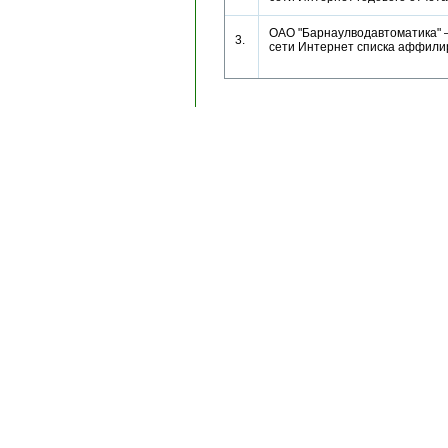
ОАО "Барнаулводавтоматика" 
3.
сети Интернет списка аффил