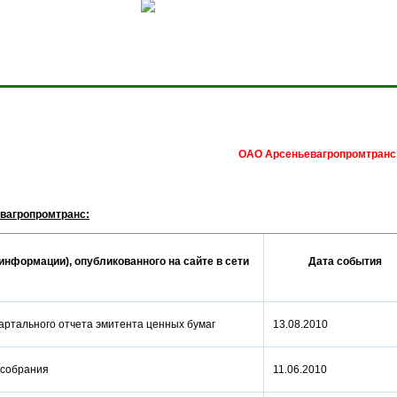
Сделать домашней стра
ОАО Арсеньевагропромтранс
вагропромтранс:
информации), опубликованного на сайте в сети
Дата события
артального отчета эмитента ценных бумаг
13.08.2010
о собрания
11.06.2010