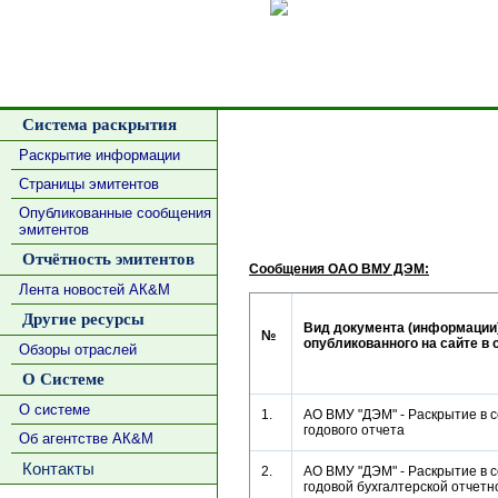
Сделать
Система раскрытия
Раскрытие информации
Страницы эмитентов
Опубликованные сообщения
эмитентов
Отчётность эмитентов
Сообщения ОАО ВМУ ДЭМ:
Лента новостей АК&М
Другие ресурсы
Вид документа (информации)
№
опубликованного на сайте в 
Обзоры отраслей
О Системе
О системе
1.
АО ВМУ "ДЭМ" - Раскрытие в 
годового отчета
Об агентстве АК&М
Контакты
2.
АО ВМУ "ДЭМ" - Раскрытие в 
годовой бухгалтерской отче