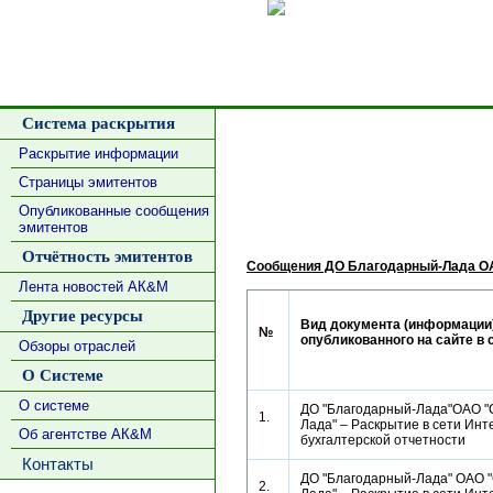
Сделать
Система раскрытия
Раскрытие информации
Страницы эмитентов
Опубликованные сообщения
эмитентов
Отчётность эмитентов
Сообщения ДО Благодарный-Лада О
Лента новостей АК&М
Другие ресурсы
Вид документа (информации)
№
опубликованного на сайте в 
Обзоры отраслей
О Системе
О системе
ДО "Благодарный-Лада"ОАО "
1.
Лада" – Раскрытие в сети Инт
Об агентстве АК&М
бухгалтерской отчетности
Контакты
ДО "Благодарный-Лада" ОАО 
2.