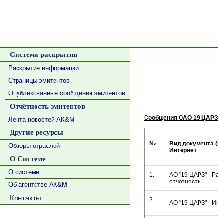
Система раскрытия
Раскрытие информации
Страницы эмитентов
Опубликованные сообщения эмитентов
Отчётность эмитентов
Сообщения ОАО 19 ЦАРЗ
Лента новостей АК&М
Другие ресурсы
№
Вид документа (
Обзоры отраслей
Интернет
О Системе
О системе
1.
АО "19 ЦАРЗ" - Р
отчетности
Об агентстве АК&М
Контакты
2.
АО "19 ЦАРЗ" -