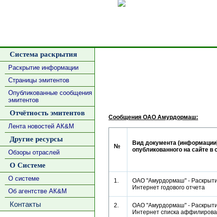
Сделать
Система раскрытия
Раскрытие информации
Страницы эмитентов
Опубликованные сообщения
эмитентов
Отчётность эмитентов
Сообщения ОАО Амурдормаш:
Лента новостей АК&М
Другие ресурсы
Вид документа (информации)
№
опубликованного на сайте в 
Обзоры отраслей
О Системе
О системе
1.
ОАО "Амурдормаш" - Раскрыти
Интернет годового отчета
Об агентстве АК&М
Контакты
2.
ОАО "Амурдормаш" - Раскрыти
Интернет списка аффилиро