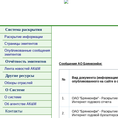
Сделать
Система раскрытия
Раскрытие информации
Страницы эмитентов
Опубликованные сообщения
эмитентов
Отчётность эмитентов
Сообщения АО Брянконфи:
Лента новостей АК&М
Другие ресурсы
Вид документа (информации)
№
опубликованного на сайте в 
Обзоры отраслей
О Системе
О системе
1.
ОАО "Брянконфи" - Раскрытие 
Интернет годового отчета
Об агентстве АК&М
Контакты
ОАО "Брянконфи" - Раскрытие 
2.
Интернет годовой бухгалтерс