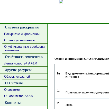
Сделать
Система раскрытия
Раскрытие информации
Страницы эмитентов
Опубликованные сообщения
эмитентов
Отчётность эмитентов
Общая информация ОАО ВЛАДИМИ
Лента новостей АК&М
Другие ресурсы
№
Вид документа (информации),
Обзоры отраслей
Интернет
О Системе
О системе
1.
Правила внутреннего докуме
Об агентстве АК&М
Контакты
2.
Устав