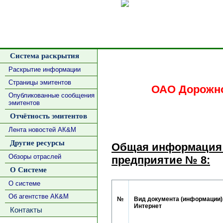
Сделать
Система раскрытия
Раскрытие информации
Страницы эмитентов
ОАО Дорожно
Опубликованные сообщения
эмитентов
Отчётность эмитентов
Лента новостей АК&М
Другие ресурсы
Общая информация 
Обзоры отраслей
предприятие № 8:
О Системе
О системе
Об агентстве АК&М
№
Вид документа (информации),
Интернет
Контакты