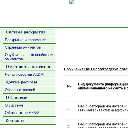
Сделать
Система раскрытия
Раскрытие информации
Страницы эмитентов
Опубликованные сообщения
эмитентов
Отчётность эмитентов
Сообщения ОАО Волгоградские лоте
Лента новостей АК&М
Другие ресурсы
Вид документа (информации)
№
опубликованного на сайте в 
Обзоры отраслей
О Системе
О системе
ОАО "Волгоградские лотереи" 
1.
сети Интернет списка аффи
Об агентстве АК&М
Контакты
ОАО "Волгоградские лотереи" 
2.