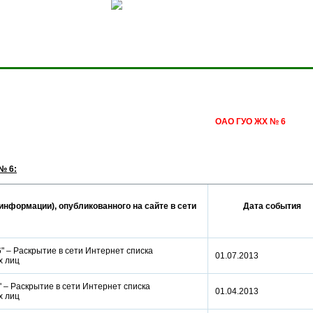
Сделать домашней стра
ОАО ГУО ЖХ № 6
№ 6:
информации), опубликованного на сайте в сети
Дата события
 – Раскрытие в сети Интернет списка
01.07.2013
ых лиц
 – Раскрытие в сети Интернет списка
01.04.2013
ых лиц