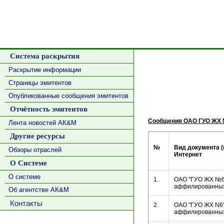
Система раскрытия
Раскрытие информации
Страницы эмитентов
Опубликованные сообщения эмитентов
Отчётность эмитентов
Сообщения ОАО ГУО ЖХ 
Лента новостей АК&М
Другие ресурсы
№
Вид документа (
Обзоры отраслей
Интернет
О Системе
О системе
1.
ОАО "ГУО ЖХ №6"
аффилированн
Об агентстве АК&М
Контакты
2.
ОАО "ГУО ЖХ N6"
аффилированн