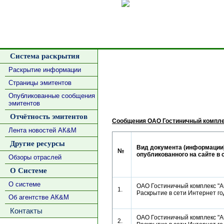
Сделать
Система раскрытия
Раскрытие информации
Страницы эмитентов
Опубликованные сообщения
эмитентов
Отчётность эмитентов
Сообщения ОАО Гостиничный компле
Лента новостей АК&М
Другие ресурсы
Вид документа (информации)
№
опубликованного на сайте в 
Обзоры отраслей
О Системе
О системе
ОАО Гостиничный комплекс "Ан
1.
Раскрытие в сети Интернет г
Об агентстве АК&М
Контакты
ОАО Гостиничный комплекс "Ан
2.