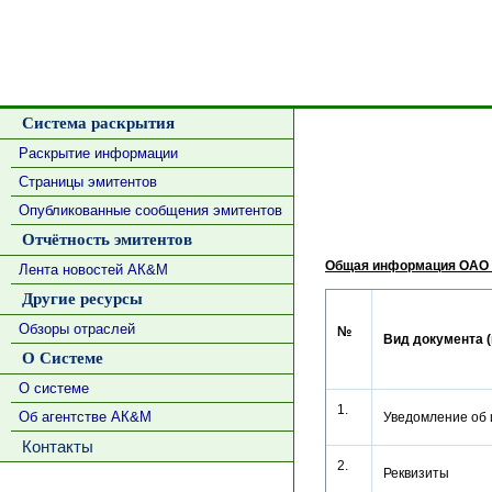
Система раскрытия
Раскрытие информации
Страницы эмитентов
Опубликованные сообщения эмитентов
Отчётность эмитентов
Общая информация ОАО 
Лента новостей АК&М
Другие ресурсы
Обзоры отраслей
№
Вид документа (
О Системе
О системе
1.
Об агентстве АК&М
Уведомление об
Контакты
2.
Реквизиты