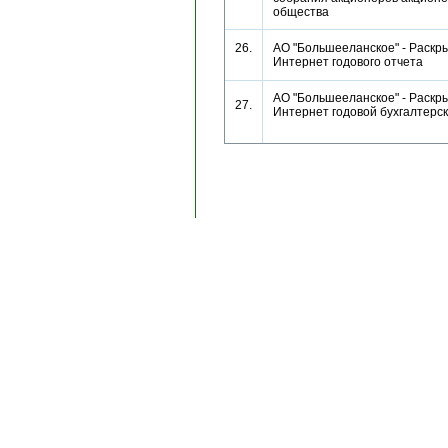
общества
26.
АО "Большееланское" - Раскры
Интернет годового отчета
АО "Большееланское" - Раскры
27.
Интернет годовой бухгалтерс
Copyright © 1996-2024, AK