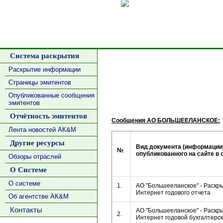
Сделать
Система раскрытия
Раскрытие информации
Страницы эмитентов
Опубликованные сообщения
эмитентов
Отчётность эмитентов
Сообщения АО БОЛЬШЕЕЛАНСКОЕ:
Лента новостей АК&М
Другие ресурсы
Вид документа (информации)
№
опубликованного на сайте в 
Обзоры отраслей
О Системе
О системе
1.
АО "Большееланское" - Раскры
Интернет годового отчета
Об агентстве АК&М
Контакты
АО "Большееланское" - Раскры
2.
Интернет годовой бухгалтерс