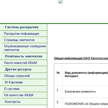
Сделать
Система раскрытия
Раскрытие информации
Страницы эмитентов
Опубликованные сообщения
эмитентов
Отчётность эмитентов
Общая информация ОАО Автотехсер
Лента новостей АК&М
Другие ресурсы
№
Вид документа (информации),
Обзоры отраслей
Интернет
О Системе
О системе
1.
Банковские реквизиты
Об агентстве АК&М
Контакты
2.
ПОЛОЖЕНИЕ об Общем собран