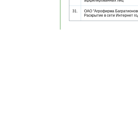
аффилированных лиц
31.
ОАО "Агрофирма Багратионовс
Раскрытие в сети Интернет го