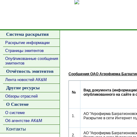
Сделать
Система раскрытия
Раскрытие информации
Страницы эмитентов
Опубликованные сообщения
эмитентов
Отчётность эмитентов
Сообщения ОАО Агрофирма Багратио
Лента новостей АК&М
Другие ресурсы
Вид документа (информации)
№
опубликованного на сайте в 
Обзоры отраслей
О Системе
О системе
АО "Агрофирма Багратионовск
1.
Раскрытие в сети Интернет г
Об агентстве АК&М
Контакты
АО "Агрофирма Багратионовск
2.