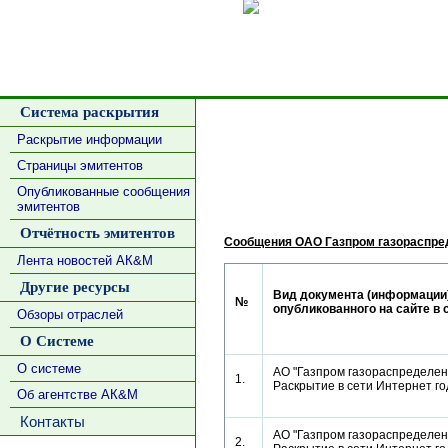
Сделать
Система раскрытия
Раскрытие информации
Страницы эмитентов
Опубликованные сообщения
эмитентов
Отчётность эмитентов
Сообщения ОАО Газпром газораспре
Лента новостей АК&М
Другие ресурсы
Вид документа (информации)
№
опубликованного на сайте в 
Обзоры отраслей
О Системе
О системе
АО "Газпром газораспределени
1.
Раскрытие в сети Интернет г
Об агентстве АК&М
Контакты
АО "Газпром газораспределени
2.