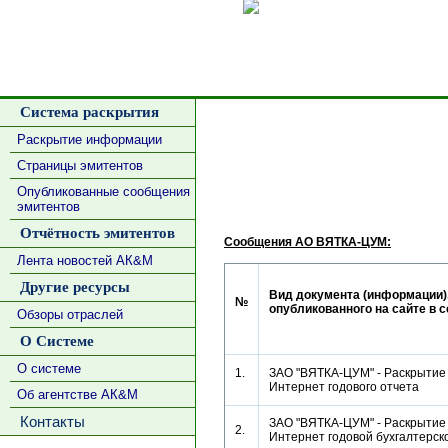
Сделать
Система раскрытия
Раскрытие информации
Страницы эмитентов
Опубликованные сообщения
эмитентов
Отчётность эмитентов
Сообщения АО ВЯТКА-ЦУМ:
Лента новостей АК&М
Другие ресурсы
Вид документа (информации)
№
опубликованного на сайте в 
Обзоры отраслей
О Системе
О системе
1.
ЗАО "ВЯТКА-ЦУМ" - Раскрытие 
Интернет годового отчета
Об агентстве АК&М
Контакты
ЗАО "ВЯТКА-ЦУМ" - Раскрытие 
2.
Интернет годовой бухгалтерс