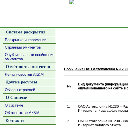
Сделать
Система раскрытия
Раскрытие информации
Страницы эмитентов
Опубликованные сообщения
эмитентов
Отчётность эмитентов
Сообщения ОАО Автоколонна №1230
Лента новостей АК&М
Другие ресурсы
Вид документа (информации)
№
опубликованного на сайте в 
Обзоры отраслей
О Системе
О системе
1.
ОАО Автоколонна N1230 – Рас
Интернет списка аффилиро
Об агентстве АК&М
Контакты
2.
ОАО Автоколонна №1230 - Рас
Интернет годового отчета