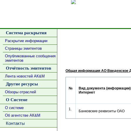
Сделать
Система раскрытия
Раскрытие информации
Страницы эмитентов
Опубликованные сообщения
эмитентов
Отчётность эмитентов
Общая информация АО Введенское 
Лента новостей АК&М
Другие ресурсы
№
Вид документа (информации),
Обзоры отраслей
Интернет
О Системе
О системе
1.
Банковские реквизиты ОАО
Об агентстве АК&М
Контакты