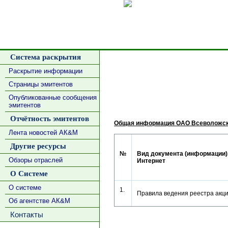
Сделать
Система раскрытия
Раскрытие информации
Страницы эмитентов
Опубликованные сообщения
эмитентов
Отчётность эмитентов
Общая информация ОАО Всеволожски
Лента новостей АК&М
Другие ресурсы
№
Вид документа (информации),
Обзоры отраслей
Интернет
О Системе
О системе
1.
Правила ведения реестра ак
Об агентстве АК&М
Контакты