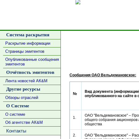
Сделать
Система раскрытия
Раскрытие информации
Страницы эмитентов
Опубликованные сообщения
эмитентов
Отчётность эмитентов
Сообщения ОАО Вельдемановское:
Лента новостей АК&М
Другие ресурсы
Вид документа (информации)
№
опубликованного на сайте в 
Обзоры отраслей
О Системе
О системе
ОАО "Вельдемановское" – Пр
1.
общего собрания акционеров 
Об агентстве АК&М
общества
Контакты
2.
ОАО "Вельдемановское" – Рас