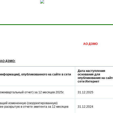
Сделать домашней стра
АО ДЗМО
 АО ДЗМО:
Дата наступления
информации), опубликованного на сайте в сети
основания для
опубликования на сайт
сети Интернет
(ежеквартальный отчет) за 12 месяцев 2025г.
31.12.2025
ащий измененную (скорректированную)
е раскрытую в отчете эмитента за 12 месяцев
31.12.2024