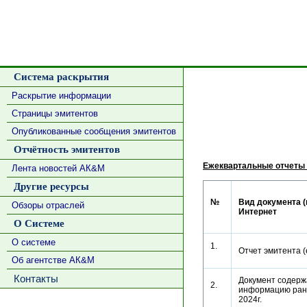
Система раскрытия
Раскрытие информации
Страницы эмитентов
Опубликованные сообщения эмитентов
Отчётность эмитентов
Ежеквартальные отчеты
Лента новостей АК&М
Другие ресурсы
№
Вид документа (
Обзоры отраслей
Интернет
О Системе
О системе
1.
Отчет эмитента 
Об агентстве АК&М
Контакты
Документ содерж
2.
информацию ране
2024г.