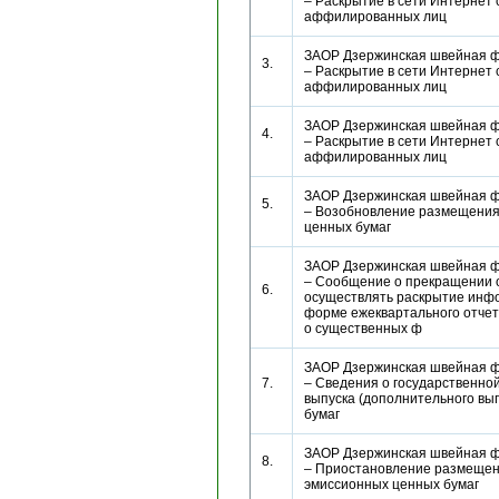
– Раскрытие в сети Интернет 
аффилированных лиц
ЗАОР Дзержинская швейная ф
3.
– Раскрытие в сети Интернет 
аффилированных лиц
ЗАОР Дзержинская швейная ф
4.
– Раскрытие в сети Интернет 
аффилированных лиц
ЗАОР Дзержинская швейная ф
5.
– Возобновление размещения
ценных бумаг
ЗАОР Дзержинская швейная ф
– Сообщение о прекращении 
6.
осуществлять раскрытие инф
форме ежеквартального отче
о существенных ф
ЗАОР Дзержинская швейная ф
7.
– Сведения о государственно
выпуска (дополнительного вы
бумаг
ЗАОР Дзержинская швейная ф
8.
– Приостановление размеще
эмиссионных ценных бумаг