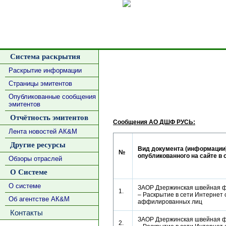
Сделать
Система раскрытия
Раскрытие информации
Страницы эмитентов
Опубликованные сообщения
эмитентов
Отчётность эмитентов
Сообщения АО ДШФ РУСЬ:
Лента новостей АК&М
Другие ресурсы
Вид документа (информации)
№
опубликованного на сайте в 
Обзоры отраслей
О Системе
О системе
ЗАОР Дзержинская швейная ф
1.
– Раскрытие в сети Интернет 
Об агентстве АК&М
аффилированных лиц
Контакты
ЗАОР Дзержинская швейная ф
2.