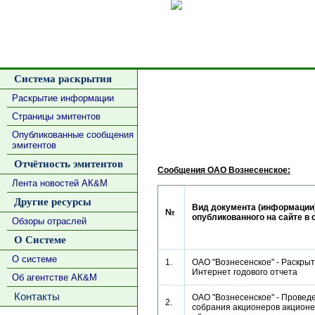
Сделать
Система раскрытия
Раскрытие информации
Страницы эмитентов
Опубликованные сообщения
эмитентов
Отчётность эмитентов
Сообщения ОАО Вознесенское:
Лента новостей АК&М
Другие ресурсы
Вид документа (информации)
№
опубликованного на сайте в 
Обзоры отраслей
О Системе
О системе
1.
ОАО "Вознесенское" - Раскрыт
Интернет годового отчета
Об агентстве АК&М
Контакты
ОАО "Вознесенское" - Провед
2.
собрания акционеров акционе