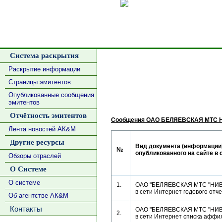
Сделать
Система раскрытия
Раскрытие информации
Страницы эмитентов
Опубликованные сообщения
эмитентов
Отчётность эмитентов
Сообщения ОАО БЕЛЯЕВСКАЯ МТС 
Лента новостей АК&М
Другие ресурсы
Вид документа (информации)
№
опубликованного на сайте в 
Обзоры отраслей
О Системе
О системе
1.
ОАО "БЕЛЯЕВСКАЯ МТС "НИВА
в сети Интернет годового от
Об агентстве АК&М
Контакты
ОАО "БЕЛЯЕВСКАЯ МТС "НИВА
2.
в сети Интернет списка афф