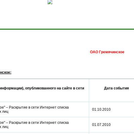
Сделать домашней стра
ОАО Гремячинское
нское:
информации), опубликованного на сайте в сети
Дата события
е" – Раскрытие в сети Интернет списка
01.10.2010
ых лиц
е" – Раскрытие в сети Интернет списка
01.07.2010
ых лиц