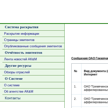
Система раскрытия
Раскрытие информации
Страницы эмитентов
Опубликованные сообщения эмитентов
Отчётность эмитентов
Сообщения ОАО Гремячи
Лента новостей АК&М
Другие ресурсы
№
Вид документа (
Обзоры отраслей
Интернет
О Системе
О системе
1.
ОАО "Гремячинско
аффилированн
Об агентстве АК&М
Контакты
2.
ОАО "Гремячинско
аффилированн