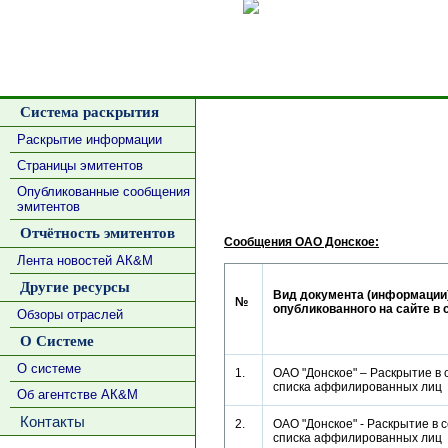
Сделать
Система раскрытия
Раскрытие информации
Страницы эмитентов
Опубликованные сообщения
эмитентов
Отчётность эмитентов
Сообщения ОАО Донское:
Лента новостей АК&М
Другие ресурсы
Вид документа (информации)
№
опубликованного на сайте в 
Обзоры отраслей
О Системе
О системе
1.
ОАО "Донское" – Раскрытие в 
списка аффилированных ли
Об агентстве АК&М
Контакты
2.
ОАО "Донское" - Раскрытие в 
списка аффилированных ли