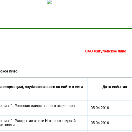
Сделать домашней стра
ОАО Жигулёвское пиво
ское пиво:
информации), опубликованного на сайте в сети
Дата события
е пиво" - Решения единственного акционера
05.04.2016
 пиво" - Раскрытие в сети Интернет годовой
05.04.2016
отчетности