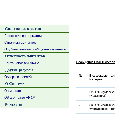
Система раскрытия
Раскрытие информации
Страницы эмитентов
Опубликованные сообщения эмитентов
Отчётность эмитентов
Сообщения ОАО Жигулёв
Лента новостей АК&М
Другие ресурсы
№
Вид документа (
Обзоры отраслей
Интернет
О Системе
О системе
1.
ОАО "Жигулёвско
(участника)
Об агентстве АК&М
Контакты
2.
ОАО "Жигулёвское
бухгалтерской 