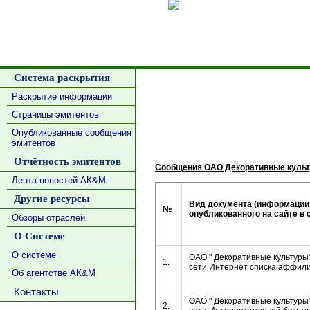
Сделать
Система раскрытия
Раскрытие информации
Страницы эмитентов
Опубликованные сообщения
эмитентов
Отчётность эмитентов
Сообщения ОАО Декоративные культ
Лента новостей АК&М
Другие ресурсы
Вид документа (информации)
№
опубликованного на сайте в 
Обзоры отраслей
О Системе
О системе
ОАО " Декоративные культуры"
1.
сети Интернет списка аффи
Об агентстве АК&М
Контакты
ОАО " Декоративные культуры"
2.