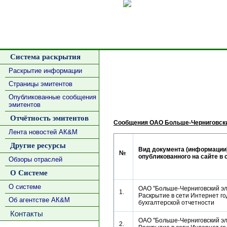
Сделать
Система раскрытия
Раскрытие информации
Страницы эмитентов
Опубликованные сообщения
эмитентов
Отчётность эмитентов
Сообщения ОАО Больше-Черниговски
Лента новостей АК&М
Другие ресурсы
Вид документа (информации)
№
опубликованного на сайте в 
Обзоры отраслей
О Системе
О системе
ОАО "Больше-Черниговский эл
1.
Раскрытие в сети Интернет г
Об агентстве АК&М
бухгалтерской отчетности
Контакты
ОАО "Больше-Черниговский эл
2.