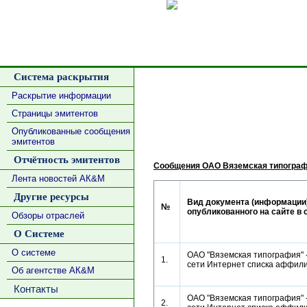
Сделать
Система раскрытия
Раскрытие информации
Страницы эмитентов
Опубликованные сообщения
эмитентов
Отчётность эмитентов
Сообщения ОАО Вяземская типограф
Лента новостей АК&М
Другие ресурсы
Вид документа (информации)
№
опубликованного на сайте в 
Обзоры отраслей
О Системе
О системе
ОАО "Вяземская типография" 
1.
сети Интернет списка аффи
Об агентстве АК&М
Контакты
ОАО "Вяземская типография" 
2.