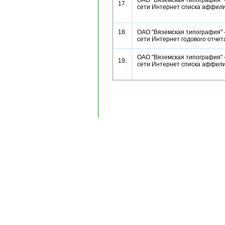
ОАО "Вяземская типография" 
17.
сети Интернет списка аффи
18.
ОАО "Вяземская типография" 
сети Интернет годового отч
ОАО "Вяземская типография" 
19.
сети Интернет списка аффи
Copyright © 1996-2024, AK