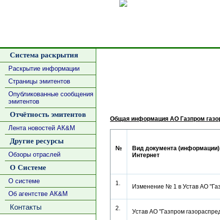
Сделать
Система раскрытия
Раскрытие информации
Страницы эмитентов
Опубликованные сообщения
эмитентов
Отчётность эмитентов
Общая информация АО Газпром газо
Лента новостей АК&М
Другие ресурсы
№
Вид документа (информации),
Обзоры отраслей
Интернет
О Системе
О системе
1.
Изменение № 1 в Устав АО "Г
Об агентстве АК&М
Контакты
2.
Устав АО "Газпром газораспр