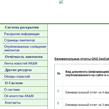
Сделать
Система раскрытия
Раскрытие информации
Страницы эмитентов
Опубликованные сообщения
эмитентов
Отчётность эмитентов
Ежеквартальные отчеты ОАО ЗапСи
Лента новостей АК&М
Другие ресурсы
Вид документа (информации)
№
опубликованного на сайте в 
Обзоры отраслей
О Системе
О системе
1.
Ежеквартальный отчет за 4 кв
Об агентстве АК&М
Контакты
2.
Ежеквартальный отчет за 3 кв