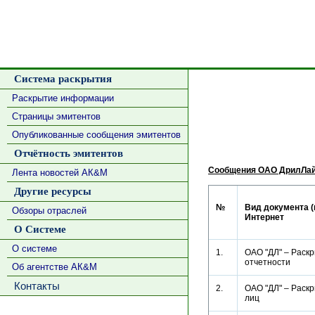
Система раскрытия
Раскрытие информации
Страницы эмитентов
Опубликованные сообщения эмитентов
Отчётность эмитентов
Сообщения ОАО ДрилЛа
Лента новостей АК&М
Другие ресурсы
№
Вид документа (
Обзоры отраслей
Интернет
О Системе
О системе
1.
ОАО "ДЛ" – Раскр
отчетности
Об агентстве АК&М
Контакты
2.
ОАО "ДЛ" – Раск
лиц