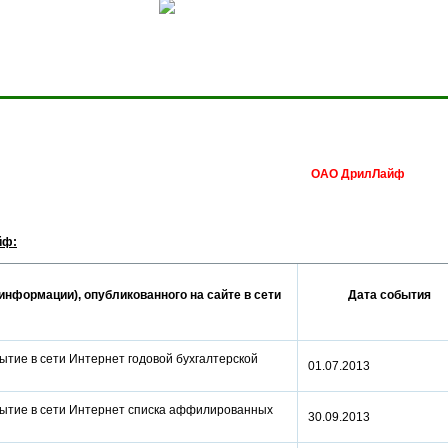
Сделать домашней стра
ОАО ДрилЛайф
йф:
информации), опубликованного на сайте в сети
Дата события
ытие в сети Интернет годовой бухгалтерской
01.07.2013
рытие в сети Интернет списка аффилированных
30.09.2013