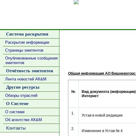
Сделать
Система раскрытия
Раскрытие информации
Страницы эмитентов
Опубликованные сообщения
эмитентов
Отчётность эмитентов
Общая информация АО Вишневогорск
Лента новостей АК&М
Другие ресурсы
№
Вид документа (информации),
Обзоры отраслей
Интернет
О Системе
О системе
1.
Устав в новой редакции
Об агентстве АК&М
Контакты
2.
Изменение в Устав № 4