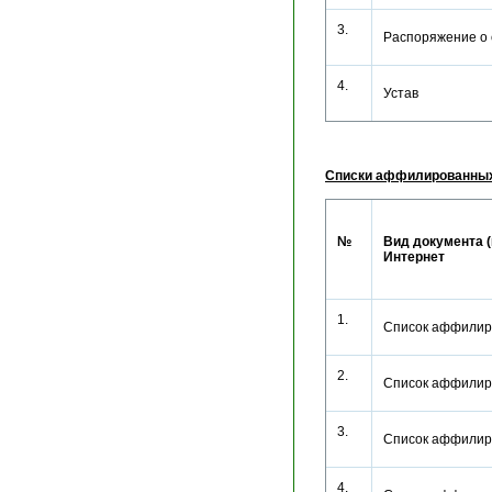
3.
Распоряжение о
4.
Устав
Списки аффилированных
№
Вид документа (
Интернет
1.
Список аффилир
2.
Список аффилир
3.
Список аффилир
4.