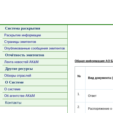
Система раскрытия
Раскрытие информации
Страницы эмитентов
Опубликованные сообщения эмитентов
Отчётность эмитентов
Общая информация АО Б
Лента новостей АК&М
Другие ресурсы
Обзоры отраслей
№
Вид документа (
О Системе
О системе
1.
Об агентстве АК&М
Ответ
Контакты
2.
Распоряжение о