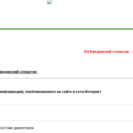
Сделать домашней стра
АО Брединский элеватор
рединский элеватор:
информации), опубликованного на сайте в сети Интернет
 составе директоров