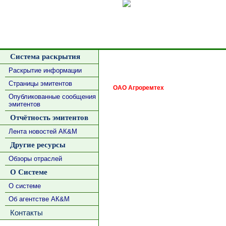
Сделать
Система раскрытия
Раскрытие информации
Страницы эмитентов
ОАО Агроремтех
Опубликованные сообщения
эмитентов
Отчётность эмитентов
Лента новостей АК&М
Другие ресурсы
Обзоры отраслей
О Системе
О системе
Об агентстве АК&М
Контакты