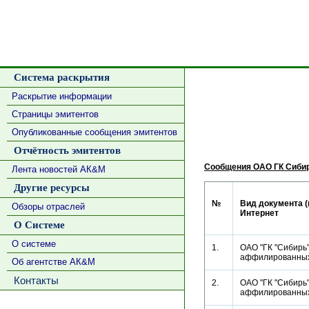
Система раскрытия
Раскрытие информации
Страницы эмитентов
Опубликованные сообщения эмитентов
Отчётность эмитентов
Сообщения ОАО ГК Сиби
Лента новостей АК&М
Другие ресурсы
№
Вид документа (
Обзоры отраслей
Интернет
О Системе
О системе
1.
ОАО "ГК "Сибирь"
аффилированн
Об агентстве АК&М
Контакты
2.
ОАО "ГК "Сибирь"
аффилированн