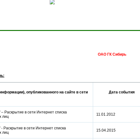
Сделать домашней стра
ОАО ГК Сибирь
рь:
информации), опубликованного на сайте в сети
Дата события
 – Раскрытие в сети Интернет списка
11.01.2012
ых лиц
 - Раскрытие в сети Интернет списка
15.04.2015
ых лиц