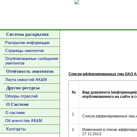
Сделать
Система раскрытия
Раскрытие информации
Страницы эмитентов
Опубликованные сообщения
эмитентов
Отчётность эмитентов
Списки аффилированных лиц ОАО А
Лента новостей АК&М
Другие ресурсы
№
Вид документа (информации)
Обзоры отраслей
опубликованного на сайте в 
О Системе
О системе
1.
Список аффилированных лиц 
Об агентстве АК&М
Контакты
2.
Изменения в списке аффилиро
27.12.2013