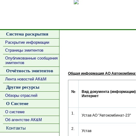
Сделать
Система раскрытия
Раскрытие информации
Страницы эмитентов
Опубликованные сообщения
эмитентов
Отчётность эмитентов
Общая информация АО Автокомбинат
Лента новостей АК&М
Другие ресурсы
№
Вид документа (информации),
Обзоры отраслей
Интернет
О Системе
О системе
1.
Устав АО "Автокомбинат-23"
Об агентстве АК&М
Контакты
2.
Устав