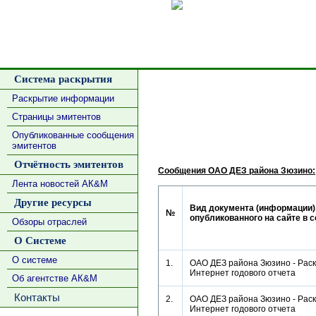
Сделать
Система раскрытия
Раскрытие информации
Страницы эмитентов
Опубликованные сообщения
эмитентов
Отчётность эмитентов
Сообщения ОАО ДЕЗ района Зюзино:
Лента новостей АК&М
Другие ресурсы
Вид документа (информации)
№
опубликованного на сайте в 
Обзоры отраслей
О Системе
О системе
1.
ОАО ДЕЗ района Зюзино - Раск
Интернет годового отчета
Об агентстве АК&М
Контакты
2.
ОАО ДЕЗ района Зюзино - Раск
Интернет годового отчета