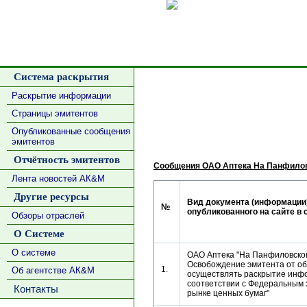
Сделать
Система раскрытия
Раскрытие информации
Страницы эмитентов
Опубликованные сообщения
эмитентов
Отчётность эмитентов
Сообщения ОАО Аптека На Панфило
Лента новостей АК&М
Другие ресурсы
Вид документа (информации)
№
опубликованного на сайте в 
Обзоры отраслей
О Системе
О системе
ОАО Аптека "На Панфиловском
Освобождение эмитента от о
1.
Об агентстве АК&М
осуществлять раскрытие инф
соответствии с Федеральным 
Контакты
рынке ценных бумаг"