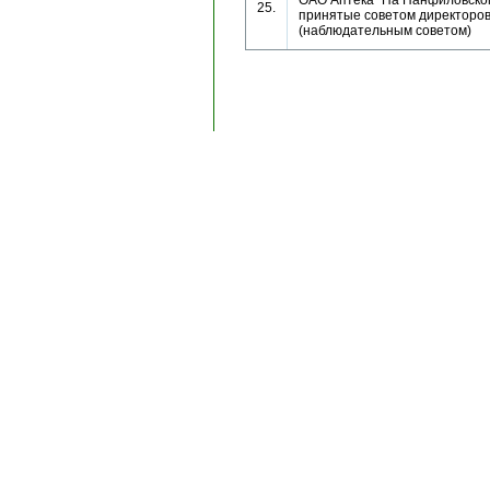
ОАО Аптека "На Панфиловско
25.
принятые советом директоро
(наблюдательным советом)
Copyright © 1996-2024, AK