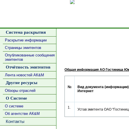
Сделать
Система раскрытия
Раскрытие информации
Страницы эмитентов
Опубликованные сообщения
эмитентов
Отчётность эмитентов
Общая информация АО Гостиница Ю
Лента новостей АК&М
Другие ресурсы
№
Вид документа (информации),
Обзоры отраслей
Интернет
О Системе
О системе
1.
Устав эмитента ОАО "Гостин
Об агентстве АК&М
Контакты