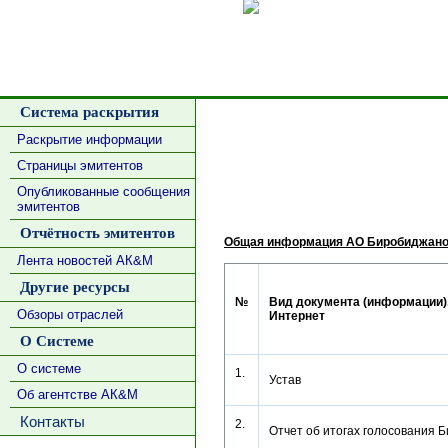
Сделать
Система раскрытия
Раскрытие информации
Страницы эмитентов
Опубликованные сообщения
эмитентов
Отчётность эмитентов
Общая информация АО Биробиджано
Лента новостей АК&М
Другие ресурсы
№
Вид документа (информации),
Обзоры отраслей
Интернет
О Системе
О системе
1.
Устав
Об агентстве АК&М
Контакты
2.
Отчет об итогах голосовани