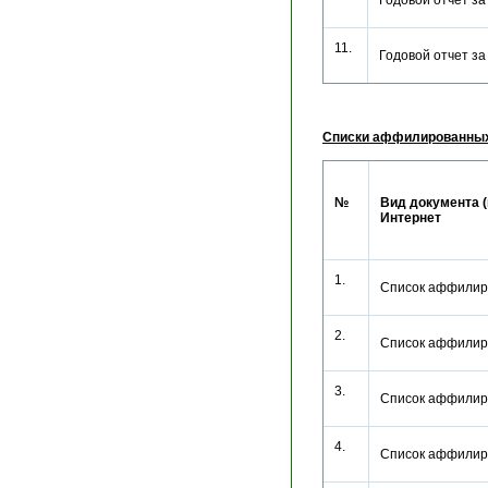
Годовой отчет з
11.
Годовой отчет з
Списки аффилированных
№
Вид документа (
Интернет
1.
Список аффилир
2.
Список аффилир
3.
Список аффилир
4.
Список аффилир