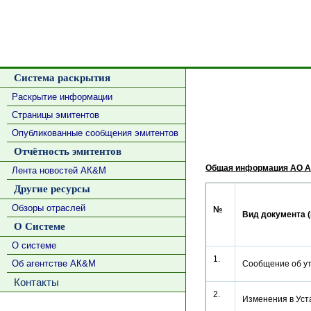
Система раскрытия
Раскрытие информации
Страницы эмитентов
Опубликованные сообщения эмитентов
Отчётность эмитентов
Общая информация АО А
Лента новостей АК&М
Другие ресурсы
Обзоры отраслей
№
Вид документа (
О Системе
О системе
1.
Об агентстве АК&М
Сообщение об ут
Контакты
2.
Изменения в У