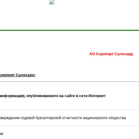
Сделать домашней стра
АО Аэропорт Салехард
эропорт Салехард:
информации), опубликованного на сайте в сети Интернет
верждении годовой бухгалтерской отчетности акционерного общества
став