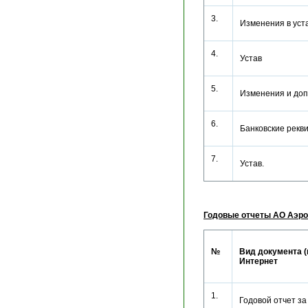
3.
Изменения в ус
4.
Устав
5.
Изменения и до
6.
Банковские рек
7.
Устав.
Годовые отчеты АО Аэро
№
Вид документа (
Интернет
1.
Годовой отчет з